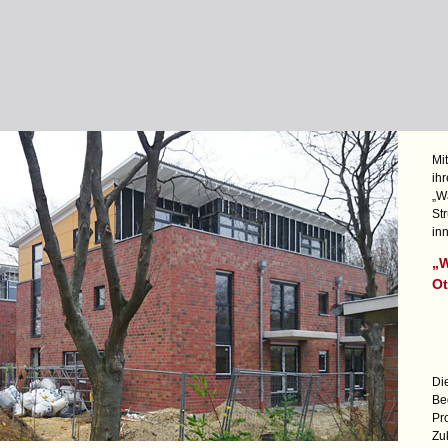
Mi
ih
„W
St
in
„W
Ot
Di
Be
Pr
Zu